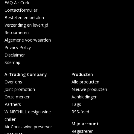
FAQ Air Cork
Note: De gepersonaliseerde wijnstoppers zijn alleen
Contactformulier
verkrijgbaar in combinatie met de wijnkoeler WINECHILL
Bestellen en betalen
Original.
Verzending en levertijd
Retourneren
Algemene voorwaarden
Privacy Policy
Disclaimer
Sitemap
A-Trading Company
Producten
Over ons
Alle producten
Joint promotion
Nieuwe producten
Onze merken
Aanbiedingen
Partners
Tags
WINECHILL design wine
RSS-feed
chiller
Mijn account
Air Cork - wine preserver
Registreren