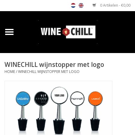
0 Artikelen - €0,00
Home
Shop
WINECHILL wijnstopper met logo
Relatiegeschenken
HOME
/
WINECHILL WIJNSTOPPER MET LOGO
Horeca wijnkoeler
Verkooppunten
Media
Contact