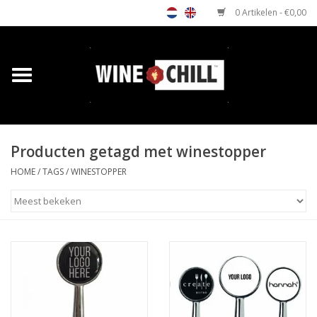
0 Artikelen - €0,00
Home
Shop
Producten getagd met winestopper
Relatiegeschenken
HOME
/
TAGS
/
WINESTOPPER
Horeca wijnkoeler
Verkooppunten
Media
Contact