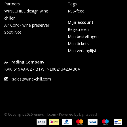
Partners
Tags
WINECHILL design wine
RSS-feed
chiller
Mijn account
Air Cork - wine preserver
Registreren
Spot-Not
Mijn bestellingen
Mijn tickets
Mijn verlanglijst
A-Trading Company
KVK: 51948702 - BTW: NL002134234B04
sales@wine-chill.com
© Copyright 2026 wine-chill.com - Powered by
Lightspeed