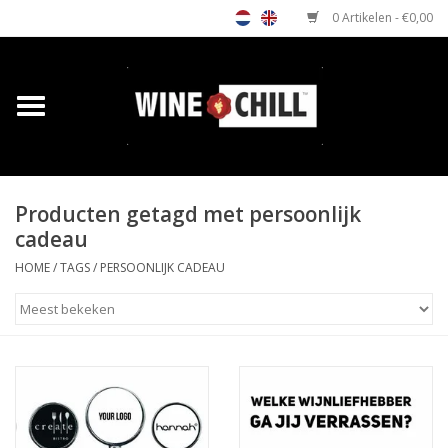
0 Artikelen - €0,00
Home
Shop
Producten getagd met persoonlijk
Relatiegeschenken
cadeau
Horeca wijnkoeler
HOME
/
TAGS
/
PERSOONLIJK CADEAU
Verkooppunten
Media
Contact