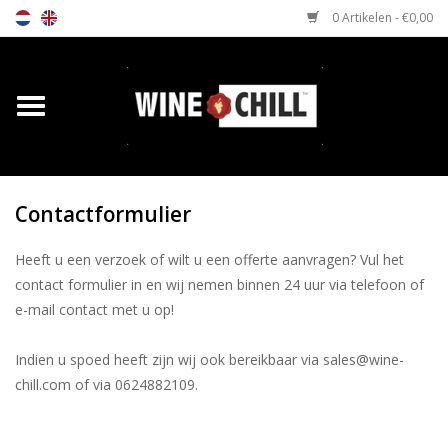
0 Artikelen - €0,00
Home
Shop
Contactformulier
Relatiegeschenken
Heeft u een verzoek of wilt u een offerte aanvragen? Vul het
Horeca wijnkoeler
contact formulier in en wij nemen binnen 24 uur via telefoon of
e-mail contact met u op!
Verkooppunten
Indien u spoed heeft zijn wij ook bereikbaar via
sales@wine-
Media
chill.com
of via 0624882109.
Contact