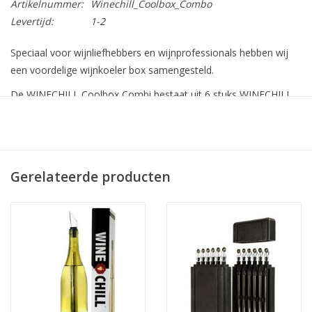
Artikelnummer:
Winechill_Coolbox_Combo
Levertijd:
1-2
Speciaal voor wijnliefhebbers en wijnprofessionals hebben wij
een voordelige wijnkoeler box samengesteld.
De WINECHILL Coolbox Combi bestaat uit 6 stuks WINECHILL
Original en 6 stuks WINECHILL Longue met design schenktuit en
wijnstopper verpakt in een handig ruimte besparende isolerende
bewaarbox. De Longue versie is speciaal geschikt voor de
langere slanke wijnflessen
en is 4 cm langer dan de Original.
Gerelateerde producten
De WINECHILLS kunt u in de bewaarbox in de vriezer bewaren
maar kunt u daarnaast ook meenemen naar events zoals
proeverijen of een boottochtje. De WINECHILL blijft in deze
bewaardoos namelijk tot wel 8 uur lang bevroren zodat u
gedurende het event uw wijnen goed gekoeld kunt serveren op
locatie.
Het is tegen een kleine meerprijs ook mogelijk om uw eigen
logo op de stopper te laten plaatsen. Voor meer informatie