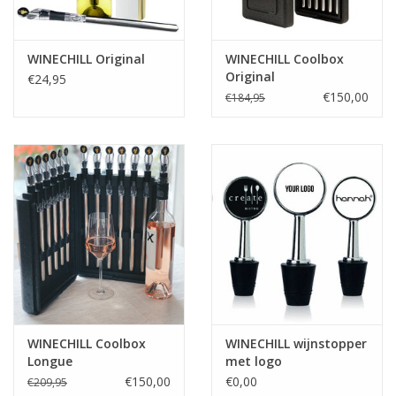
hierover mail naar:
sales@wine-chill.com
WINECHILL Original
WINECHILL Coolbox
Original
€24,95
€150,00
€184,95
WINECHILL Coolbox
WINECHILL wijnstopper
Longue
met logo
€150,00
€0,00
€209,95