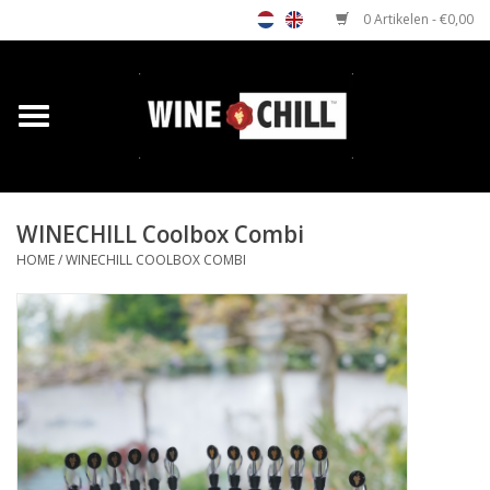
0 Artikelen - €0,00
Home
Shop
WINECHILL Coolbox Combi
Relatiegeschenken
HOME
/
WINECHILL COOLBOX COMBI
Horeca wijnkoeler
Verkooppunten
Media
Contact