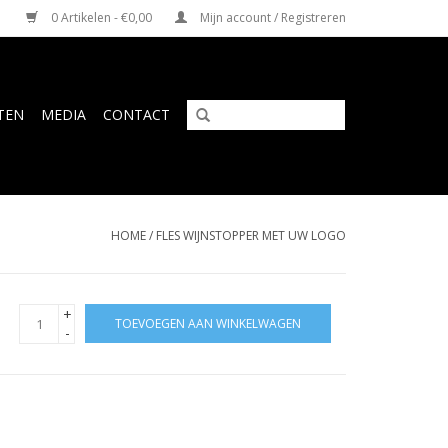
0 Artikelen - €0,00
Mijn account / Registreren
TEN
MEDIA
CONTACT
HOME
/
FLES WIJNSTOPPER MET UW LOGO
+
TOEVOEGEN AAN WINKELWAGEN
-