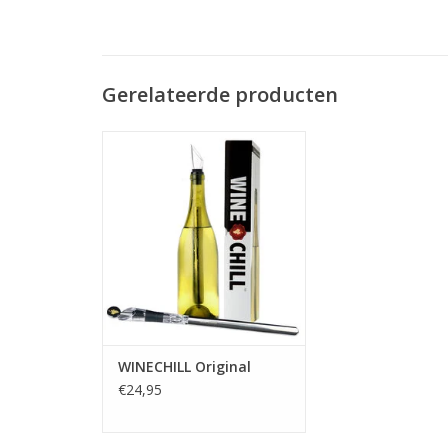
Gerelateerde producten
Wijnkoeler, beluchter, anti drup
schenktuit en wijnstopper in
één!
TOEVOEGEN AAN WINKELWAGEN
WINECHILL Original
€24,95