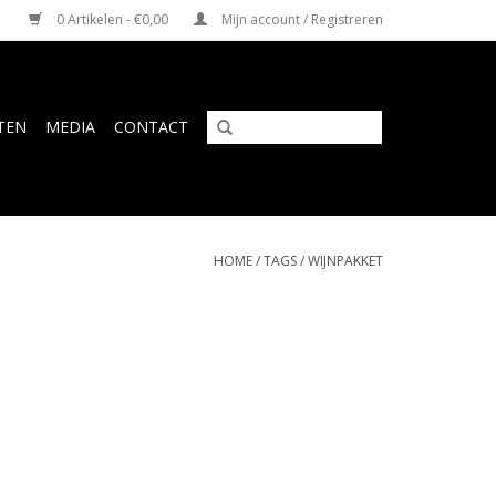
0 Artikelen - €0,00
Mijn account / Registreren
TEN
MEDIA
CONTACT
HOME
/
TAGS
/
WIJNPAKKET