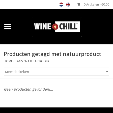
0 Artikelen - €0,00
Home
Shop
Producten getagd met natuurproduct
Relatiegeschenken
HOME
/
TAGS
/
NATUURPRODUCT
Horeca wijnkoeler
Verkooppunten
Geen producten gevonden!...
Media
Contact