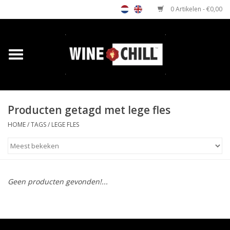
0 Artikelen - €0,00
Home
Shop
Producten getagd met lege fles
Relatiegeschenken
HOME
/
TAGS
/
LEGE FLES
Horeca wijnkoeler
Verkooppunten
Geen producten gevonden!...
Media
Contact