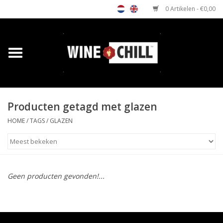
0 Artikelen - €0,00
Home
Shop
Producten getagd met glazen
Relatiegeschenken
HOME
/
TAGS
/
GLAZEN
Horeca wijnkoeler
Verkooppunten
Geen producten gevonden!...
Media
Contact