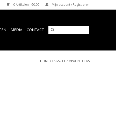
0 Artikelen - €0,00
Mijn account / Registreren
TEN
MEDIA
CONTACT
HOME
/
TAGS
/
CHAMPAGNE GLAS