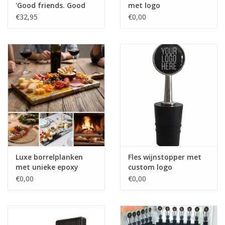
'Good friends. Good
met logo
wine. Good times!'
€32,95
€0,00
Luxe borrelplanken
Fles wijnstopper met
met unieke epoxy
custom logo
versiering
€0,00
€0,00