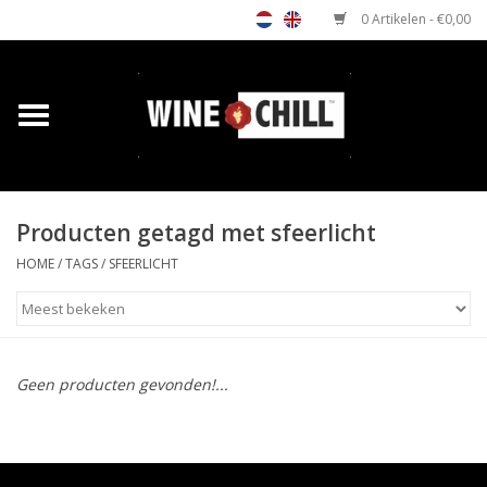
0 Artikelen - €0,00
Home
Shop
Producten getagd met sfeerlicht
Relatiegeschenken
HOME
/
TAGS
/
SFEERLICHT
Horeca wijnkoeler
Verkooppunten
Geen producten gevonden!...
Media
Contact