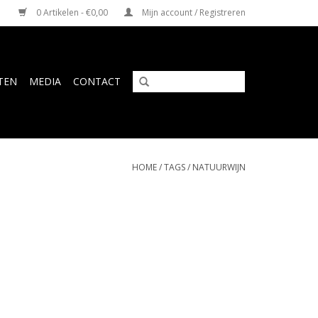
0 Artikelen - €0,00
Mijn account / Registreren
TEN
MEDIA
CONTACT
HOME
/
TAGS
/
NATUURWIJN