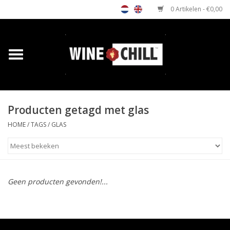
0 Artikelen - €0,00
Home
Shop
Producten getagd met glas
Relatiegeschenken
HOME
/
TAGS
/
GLAS
Horeca wijnkoeler
Verkooppunten
Geen producten gevonden!...
Media
Contact