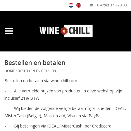
0 Artikelen - €0,00
Home
Shop
Bestellen en betalen
Relatiegeschenken
HOME
/
BESTELLEN EN BETALEN
Horeca wijnkoeler
Bestellen en betalen via wine-chill.com
- Alle vermelde prijzen van producten in deze webshop zijn
Verkooppunten
inclusief 21% BTW.
- Wij bieden de volgende veilige betaalmogelijkheden: iDEAL,
Media
MisterCash (België), Mastercard, Visa en via PayPal.
- Bij betalingen via iDEAL, MisterCash, per Creditcard
Contact